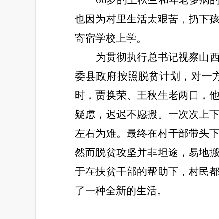
66岁的王秋生和年老多病
也因为村里生活太艰苦，扔下孩
寄宿学校上学。
为贯彻执行总书记视察山
委县政府按照脱贫计划，对一
时，贾换荣、王秋生老两口，
疑虑，迟迟不愿搬。一次次上
左右为难。最终在村干部带头
然而脱贫攻坚并非坦途，易地
于在扶贫干部的帮助下，村民
了一种全新的生活。