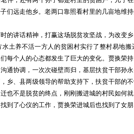
的老伴，还有两个孙子都是村里的贫困户，儿子
子们远走他乡。老两口靠照看村里的几亩地维持
西时的讲话精神，打赢这场脱贫攻坚战，为改变乡
方水土养不活一方人的贫困村实行了整村易地搬
他们每个人的心态都发生了巨大的变化。贾换荣持
下沟通协调，一次次碰壁而归，基层扶贫干部孙永
下，乡、县两级领导的帮助支持下，扶贫干部的不
搬迁也不是脱贫的终点，刚刚搬进城的村民如何就
都找到了心仪的工作，贾换荣进城后也找到了女朋